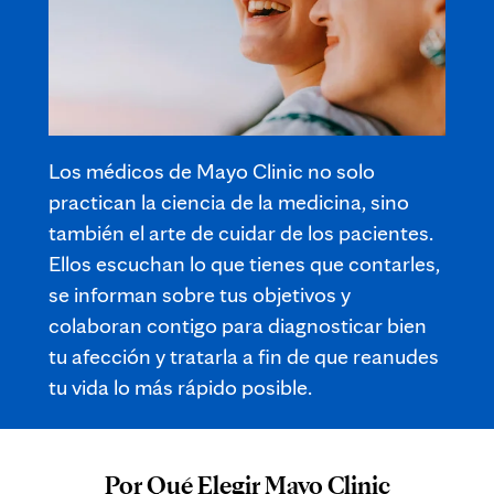
Los médicos de Mayo Clinic no solo
practican la ciencia de la medicina, sino
también el arte de cuidar de los pacientes.
Ellos escuchan lo que tienes que contarles,
se informan sobre tus objetivos y
colaboran contigo para diagnosticar bien
tu afección y tratarla a fin de que reanudes
tu vida lo más rápido posible.
Por Qué Elegir Mayo Clinic